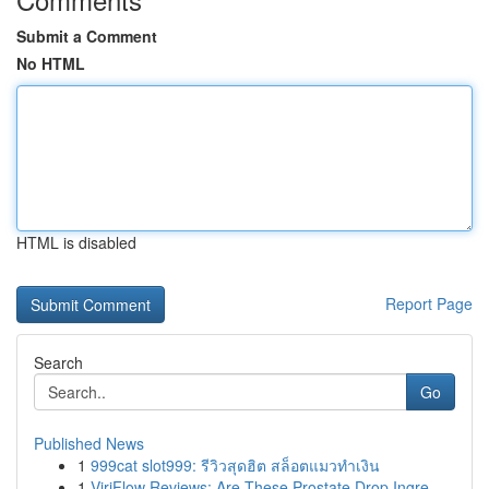
Submit a Comment
No HTML
HTML is disabled
Report Page
Search
Go
Published News
1
999cat slot999: รีวิวสุดฮิต สล็อตแมวทำเงิน
1
ViriFlow Reviews: Are These Prostate Drop Ingre...