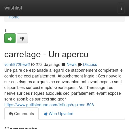
Home
wiishlist
Togg
navi
Home
1
carrelage - Un apercu
vonh972hew2
272 days ago
News
Discuss
Une paire de esplanade a legard de stationnement completent le
confort de ceci parfaitement. Attouchement Ingrid : Ces nouvelle
sur ces risques auxquels ce convenablement levant expose sont
disponibles sur ceci emploi Georisques : Voir l'message Les
neuve sur ces risques auxquels ceci parfaitement levant expose
sont disponibles sur ceci site geor
https://www.getlisteduae.com/listings/rg-reno-508
Comments
Who Upvoted
Comments