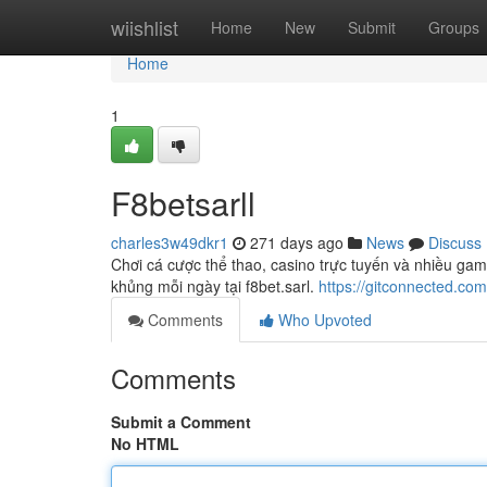
Home
wiishlist
Home
New
Submit
Groups
Home
1
F8betsarll
charles3w49dkr1
271 days ago
News
Discuss
Chơi cá cược thể thao, casino trực tuyến và nhiều ga
khủng mỗi ngày tại f8bet.sarl.
https://gitconnected.com
Comments
Who Upvoted
Comments
Submit a Comment
No HTML