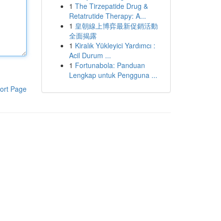
1
The Tirzepatide Drug &
Retatrutide Therapy: A...
1
皇朝線上博弈最新促銷活動
全面揭露
1
Kiralık Yükleyici Yardımcı :
Acil Durum ...
1
Fortunabola: Panduan
Lengkap untuk Pengguna ...
ort Page