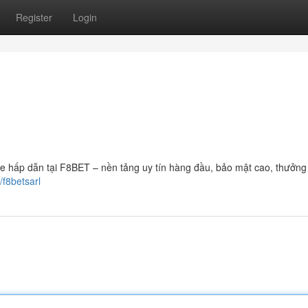
Register
Login
me hấp dẫn tại F8BET – nền tảng uy tín hàng đầu, bảo mật cao, thưởng
/f8betsarl