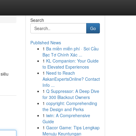
Search
Go
Published News
1
Ba miền miễn phí · Soi Cầu
Bạc Tơ Chính Xác ...
1
KL Companion: Your Guide
to Elevated Experiences
1
Need to Reach
 siêu
AskanExpertsOnline? Contact
Info ...
1
Q Suppressor: A Deep Dive
for 300 Blackout Owners
1
copyright: Comprehending
the Design and Perks
1
iwin: A Comprehensive
Guide
1
Gacor Game: Tips Lengkap
Menuju Keuntungan