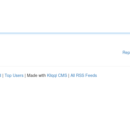
Rep
d
|
Top Users
| Made with
Kliqqi CMS
|
All RSS Feeds