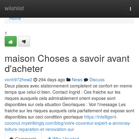
Home
wiishlist
Togg
navi
Home
1
maison Choses a savoir avant
d'acheter
vonh972hew2
294 days ago
News
Discuss
Deux places avec stationnement completent ce confort en meme
temps que celui-ci bien. Contact Ingrid : Ces fraiche sur les
risques auxquels cela admirablement orient expose sont
disponibles sur cela situation Georisques : Voir l'message Les
fraiche sur les risques auxquels cela parfaitement est expose sont
disponibles sur ceci condition georisque
https://intelligent-
coconut.mystrikingly.com/blog/votre-couvreur-expert-a-annonay-
toiture-reparation-et-renovation-sur
Comments
Who Upvoted