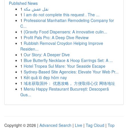
Published News
1
نقل عفش مكة
1
I am do not complete this request . The ...
1
Professional Manhattan Remodeling Company for
C...
1
{Gravity Food Dispensers: A innovative culin...
1
Profit Pals Pro: A Deep Dive Review
1
Rubbish Removal Croydon Helping Improve
Residen...
1
Our Story: A Deeper Dive
1
Blue Butterfly Necklace & Hoop Earrings Set: A ...
1
Hotel Tropea Sul Mare: Your Seaside Escape
1
Sydney-Based Site Agencies: Elevate Your Web Pr...
1
Kết quả lô đẹp hôm nay
1
域名获取国外： 优惠攻略， 方便取得心仪 网络地址
1
Meniu Happy Restaurant București: Descoperă
Gus...
Copyright © 2026 |
Advanced Search
|
Live
|
Tag Cloud
|
Top