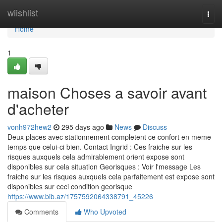
Home
wiishlist
Togg
navi
Home
1
maison Choses a savoir avant
d'acheter
vonh972hew2
295 days ago
News
Discuss
Deux places avec stationnement completent ce confort en meme
temps que celui-ci bien. Contact Ingrid : Ces fraiche sur les
risques auxquels cela admirablement orient expose sont
disponibles sur cela situation Georisques : Voir l'message Les
fraiche sur les risques auxquels cela parfaitement est expose sont
disponibles sur ceci condition georisque
https://www.bib.az/1757592064338791_45226
Comments
Who Upvoted