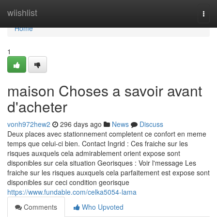
Home
wiishlist
Togg
navi
Home
1
maison Choses a savoir avant
d'acheter
vonh972hew2
296 days ago
News
Discuss
Deux places avec stationnement completent ce confort en meme
temps que celui-ci bien. Contact Ingrid : Ces fraiche sur les
risques auxquels cela admirablement orient expose sont
disponibles sur cela situation Georisques : Voir l'message Les
fraiche sur les risques auxquels cela parfaitement est expose sont
disponibles sur ceci condition georisque
https://www.fundable.com/celka5054-lama
Comments
Who Upvoted