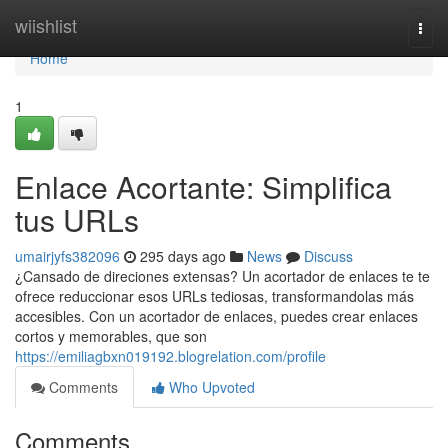
Home
wiishlist
Togg
navi
Home
1
Enlace Acortante: Simplifica
tus URLs
umairjyfs382096
295 days ago
News
Discuss
¿Cansado de direciones extensas? Un acortador de enlaces te te
ofrece reduccionar esos URLs tediosas, transformandolas más
accesibles. Con un acortador de enlaces, puedes crear enlaces
cortos y memorables, que son
https://emiliagbxn019192.blogrelation.com/profile
Comments
Who Upvoted
Comments