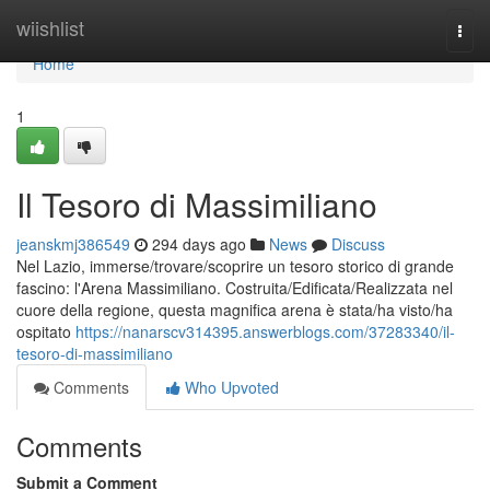
Home
wiishlist
Togg
navi
Home
1
Il Tesoro di Massimiliano
jeanskmj386549
294 days ago
News
Discuss
Nel Lazio, immerse/trovare/scoprire un tesoro storico di grande
fascino: l'Arena Massimiliano. Costruita/Edificata/Realizzata nel
cuore della regione, questa magnifica arena è stata/ha visto/ha
ospitato
https://nanarscv314395.answerblogs.com/37283340/il-
tesoro-di-massimiliano
Comments
Who Upvoted
Comments
Submit a Comment