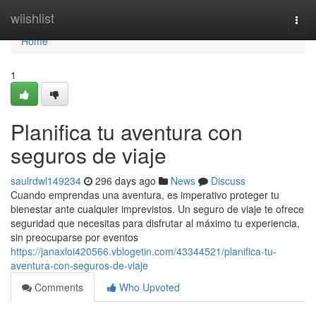
Home
wiishlist
Togg
navi
Home
1
Planifica tu aventura con
seguros de viaje
saulrdwl149234
296 days ago
News
Discuss
Cuando emprendas una aventura, es imperativo proteger tu
bienestar ante cualquier imprevistos. Un seguro de viaje te ofrece
seguridad que necesitas para disfrutar al máximo tu experiencia,
sin preocuparse por eventos
https://janaxloi420566.vblogetin.com/43344521/planifica-tu-
aventura-con-seguros-de-viaje
Comments
Who Upvoted