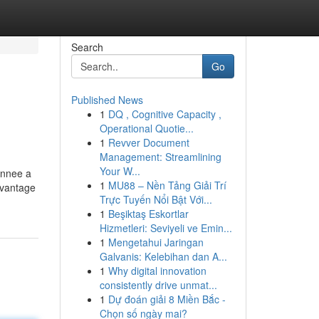
Search
Go
Published News
1
DQ , Cognitive Capacity ,
Operational Quotie...
1
Revver Document
Management: Streamlining
Your W...
annee a
1
MU88 – Nền Tảng Giải Trí
avantage
Trực Tuyến Nổi Bật Với...
1
Beşiktaş Eskortlar
Hizmetleri: Seviyeli ve Emin...
1
Mengetahui Jaringan
Galvanis: Kelebihan dan A...
1
Why digital innovation
consistently drive unmat...
1
Dự đoán giải 8 Miền Bắc -
Chọn số ngày mai?