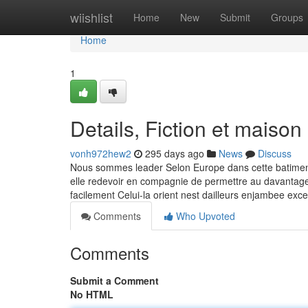
Home
wiishlist
Home
New
Submit
Groups
Home
1
Details, Fiction et maison
vonh972hew2
295 days ago
News
Discuss
Nous sommes leader Selon Europe dans cette batiment
elle redevoir en compagnie de permettre au davantage
facilement Celui-la orient nest dailleurs enjambee exc
Comments
Who Upvoted
Comments
Submit a Comment
No HTML