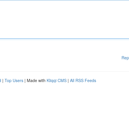
Rep
d
|
Top Users
| Made with
Kliqqi CMS
|
All RSS Feeds