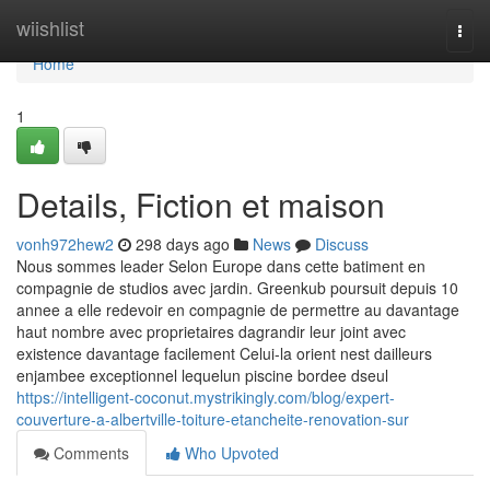
Home
wiishlist
Togg
navi
Home
1
Details, Fiction et maison
vonh972hew2
298 days ago
News
Discuss
Nous sommes leader Selon Europe dans cette batiment en
compagnie de studios avec jardin. Greenkub poursuit depuis 10
annee a elle redevoir en compagnie de permettre au davantage
haut nombre avec proprietaires dagrandir leur joint avec
existence davantage facilement Celui-la orient nest dailleurs
enjambee exceptionnel lequelun piscine bordee dseul
https://intelligent-coconut.mystrikingly.com/blog/expert-
couverture-a-albertville-toiture-etancheite-renovation-sur
Comments
Who Upvoted