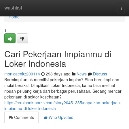
Home
wiishlist
Togg
navi
Home
1
Cari Pekerjaan Impianmu di
Loker Indonesia
monicaenkz200114
298 days ago
News
Discuss
Bermimpi untuk memiliki pekerjaan impian? Stop bermimpi dan
mulai beraksi. Di aplikasi Loker Indonesia, kamu bisa melihat
ribuan peluang kerja dari berbagai perusahaan. Sedang mencari
pekerjaan di sektor kesehatan?
https://cruxbookmarks.com/story20451335/dapatkan-pekerjaan-
impianmu-di-loker-indonesia
Comments
Who Upvoted