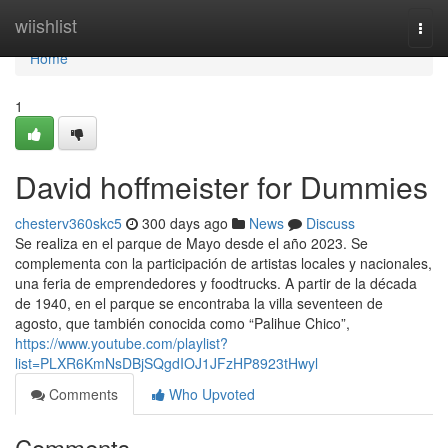
Home
wiishlist
Togg
navi
Home
1
David hoffmeister for Dummies
chesterv360skc5
300 days ago
News
Discuss
Se realiza en el parque de Mayo desde el año 2023. Se
complementa con la participación de artistas locales y nacionales,
una feria de emprendedores y foodtrucks. A partir de la década
de 1940, en el parque se encontraba la villa seventeen de
agosto, que también conocida como “Palihue Chico”,
https://www.youtube.com/playlist?
list=PLXR6KmNsDBjSQgdIOJ1JFzHP8923tHwyl
Comments
Who Upvoted
Comments