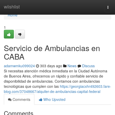
Home
wiishlist
Togg
navi
Home
1
Servicio de Ambulancias en
CABA
adamwmku099024
303 days ago
News
Discuss
Si necesitas atención médica inmediata en la Ciudad Autónoma
de Buenos Aires, ofrecemos un rápido y confiable servicio de
disponibilidad de ambulancias. Contamos con ambulancias
tecnológicas que cumplen con las
https://georgiacxhr492603.fare-
blog.com/37048667/alquiler-de-ambulancias-capital-federal
Comments
Who Upvoted
Comments