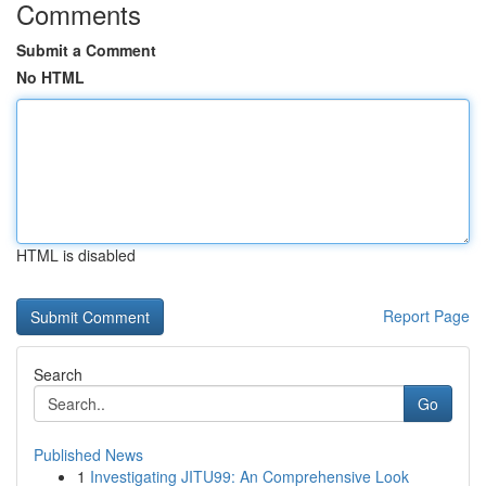
Comments
Submit a Comment
No HTML
HTML is disabled
Report Page
Search
Go
Published News
1
Investigating JITU99: An Comprehensive Look