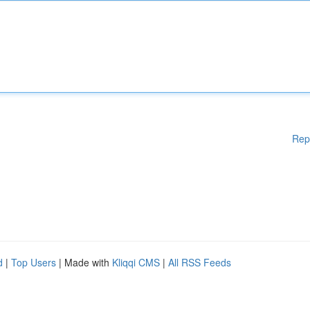
Rep
d
|
Top Users
| Made with
Kliqqi CMS
|
All RSS Feeds