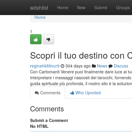
Home
wiishlist
Home
New
Submit
Groups
Home
1
Scopri il tuo destino con
reginah689vur9
304 days ago
News
Discuss
Con Cartomanti Venere puoi finalmente dare luce ai tuoi
interpretare i messaggi nascosti dei tarocchi, fornendo 
guida spirituale più profonda, il nostro sito è la soluzi
Comments
Who Upvoted
Comments
Submit a Comment
No HTML