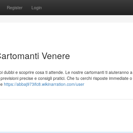
Register
Login
 Cartomanti Venere
 dubbi e scoprire cosa ti attende. Le nostre cartomanti ti aiuteranno a
previsioni precise e consigli pratici. Che tu cerchi risposte immediate 
one
https://abbaj973ifc8.wikinarration.com/user