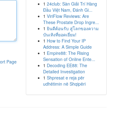
1
24club: Sàn Giải Trí Hàng
Đầu Việt Nam, Đánh Gi...
1
ViriFlow Reviews: Are
These Prostate Drop Ingre...
1
ยินดีต้อนรับ สู่โลกของความ
บันเทิงที่ยอดเยี่ยม!
1
How to Find Your IP
Address: A Simple Guide
1
Empire88: The Rising
Sensation of Online Ente...
ort Page
1
Decoding EE88: The
Detailed Investigation
1
Shpresat e reja për
udhëtimin në Shqipëri