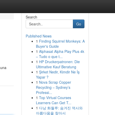
Search
Go
Published News
1
Finding Squirrel Monkeys: A
Buyer's Guide
1
Alphasat Alpha Play Plus 4k
– Tudo o que t...
1
HP Druckerpatronen: Die
Ultimative Kauf Beratung
o una
1
Şirket Nedir, Kimdir Ne İş
Yapar ?
1
Nova Scrap Copper
Recycling – Sydney’s
Professi...
1
Top Virtual Courses
Learners Can Get T...
1
다낭 화월루: 숨겨진 역사와
아름다움을 찾아서