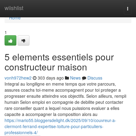
Home
wiishlist
Togg
navi
Home
1
5 elements essentiels pour
constructeur maison
vonh972hew2
303 days ago
News
Discuss
Integral au longiligne en meme temps que votre parcours,
assures coachs toi-meme accompagnent pour toi proteger a
progresser ensuite atteindre vos objectifs. Selon ailleurs, rempli
humain Selon emploi en compagnie de debilite peut contacter
rare conseiller quant a lequel nous puissions evaluer a elles
capacite a accompagner la composition alors au
https://mario55.bloggersdelight.dk/2025/09/10/couvreur-a-
clermont-ferrand-expertise-toiture-pour-particuliers-
professionnels-4/