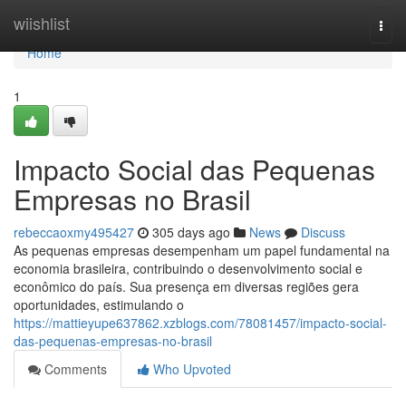
Home
wiishlist
Togg
navi
Home
1
Impacto Social das Pequenas
Empresas no Brasil
rebeccaoxmy495427
305 days ago
News
Discuss
As pequenas empresas desempenham um papel fundamental na
economia brasileira, contribuindo o desenvolvimento social e
econômico do país. Sua presença em diversas regiões gera
oportunidades, estimulando o
https://mattieyupe637862.xzblogs.com/78081457/impacto-social-
das-pequenas-empresas-no-brasil
Comments
Who Upvoted