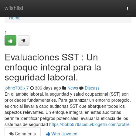
Home
wiishlist
Togg
navi
Home
1
Evaluaciones SST : Un
enfoque integral para la
seguridad laboral.
johnb703ixj7
306 days ago
News
Discuss
En el ámbito laboral, la seguridad y salud ocupacional (SST) son
prioridades fundamentales. Para garantizar un entorno protegido,
es crucial llevar a cabo auditorias SST que abarquen todos los
aspectos relevantes. Un enfoque integral en estas auditorias
permite identificar peligros potenciales, evaluar la eficacia de los
sistemas de seguridad
https://bobb579ace5.vblogetin.com/profile
Comments
Who Upvoted