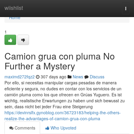
Home
wiishlist
Togg
navi
Home
1
Camion grua con pluma No
Further a Mystery
maximd272fqz2
307 days ago
News
Discuss
Por ello, si necesitas manipular cargas pesadas de manera
eficiente y segura, no dudes en contar con los servicios de un
camión pluma como los que ofrecen en Grúas Yuguero. Es ist
wichtig, realistische Erwartungen zu haben und sich bewusst zu
sein, dass nicht bei jeder Frau eine Steigerung
https://devinrslfx.gynoblog.com/36723183/helping-the-others-
realize-the-advantages-of-camion-grua-con-pluma
Comments
Who Upvoted