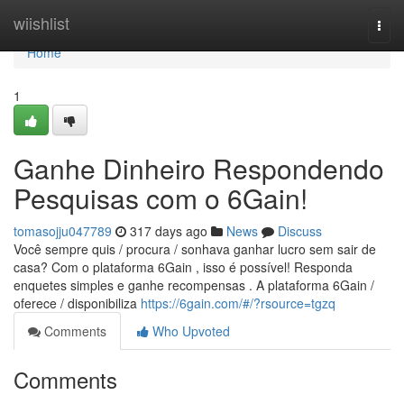
Home
wiishlist
Togg
navi
Home
1
Ganhe Dinheiro Respondendo
Pesquisas com o 6Gain!
tomasojju047789
317 days ago
News
Discuss
Você sempre quis / procura / sonhava ganhar lucro sem sair de
casa? Com o plataforma 6Gain , isso é possível! Responda
enquetes simples e ganhe recompensas . A plataforma 6Gain /
oferece / disponibiliza
https://6gain.com/#/?rsource=tgzq
Comments
Who Upvoted
Comments