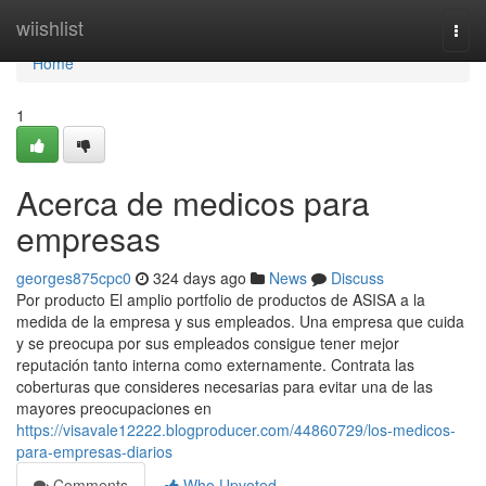
Home
wiishlist
Togg
navi
Home
1
Acerca de medicos para
empresas
georges875cpc0
324 days ago
News
Discuss
Por producto El amplio portfolio de productos de ASISA a la
medida de la empresa y sus empleados. Una empresa que cuida
y se preocupa por sus empleados consigue tener mejor
reputación tanto interna como externamente. Contrata las
coberturas que consideres necesarias para evitar una de las
mayores preocupaciones en
https://visavale12222.blogproducer.com/44860729/los-medicos-
para-empresas-diarios
Comments
Who Upvoted