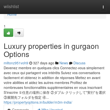
Home
wiishlist
Togg
navi
Home
1
Luxury properties in gurgaon
Options
miltonz951voh9
327 days ago
News
Discuss
Devenez membre en quelques clics Connectez-vous simplement
avec ceux qui partagent vos intérêts Suivez vos conversations
facilement et obtenez in addition de réponses Mettez en avant
votre abilities et aidez les autres membres Profitez de
nombreuses fonctionnalités supplémentaires en vous inscrivant
S'inscrire ①任意の場所に保存 ②ダブル クリックして"実行"を選択
③展開先フォルダを指定 ④...
https://propertyoptions.in/builder/m3m-india/
Comments
Who Upvoted