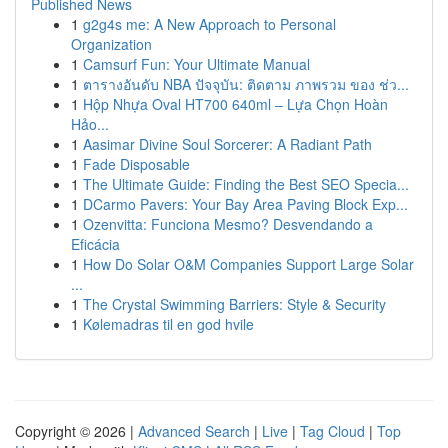
Published News
1
g2g4s me: A New Approach to Personal
Organization
1
Camsurf Fun: Your Ultimate Manual
1
ตารางอันดับ NBA ปัจจุบัน: ติดตาม ภาพรวม ของ ช่ว...
1
Hộp Nhựa Oval HT700 640ml – Lựa Chọn Hoàn
Hảo...
1
Aasimar Divine Soul Sorcerer: A Radiant Path
1
Fade Disposable
1
The Ultimate Guide: Finding the Best SEO Specia...
1
DCarmo Pavers: Your Bay Area Paving Block Exp...
1
Ozenvitta: Funciona Mesmo? Desvendando a
Eficácia
1
How Do Solar O&M Companies Support Large Solar
...
1
The Crystal Swimming Barriers: Style & Security
1
Kølemadras til en god hvile
Copyright © 2026 |
Advanced Search
|
Live
|
Tag Cloud
|
Top