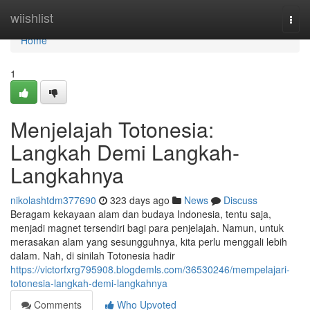
Home
wiishlist
Togg
navi
Home
1
Menjelajah Totonesia:
Langkah Demi Langkah-
Langkahnya
nikolashtdm377690
323 days ago
News
Discuss
Beragam kekayaan alam dan budaya Indonesia, tentu saja,
menjadi magnet tersendiri bagi para penjelajah. Namun, untuk
merasakan alam yang sesungguhnya, kita perlu menggali lebih
dalam. Nah, di sinilah Totonesia hadir
https://victorfxrg795908.blogdemls.com/36530246/mempelajari-
totonesia-langkah-demi-langkahnya
Comments
Who Upvoted