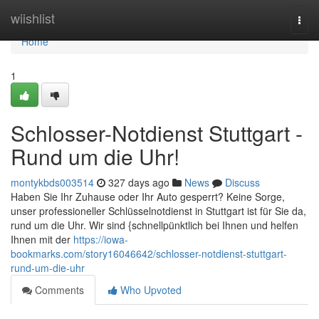
Home
wiishlist
Togg
navi
Home
1
Schlosser-Notdienst Stuttgart -
Rund um die Uhr!
montykbds003514
327 days ago
News
Discuss
Haben Sie Ihr Zuhause oder Ihr Auto gesperrt? Keine Sorge,
unser professioneller Schlüsselnotdienst in Stuttgart ist für Sie da,
rund um die Uhr. Wir sind {schnellpünktlich bei Ihnen und helfen
Ihnen mit der
https://iowa-
bookmarks.com/story16046642/schlosser-notdienst-stuttgart-
rund-um-die-uhr
Comments
Who Upvoted