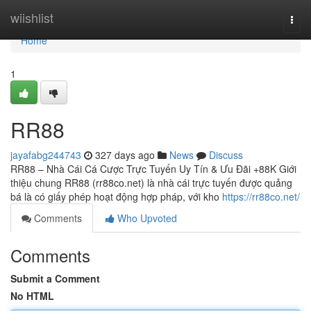
Home
wiishlist
Togg
navi
Home
1
RR88
jayafabg244743
327 days ago
News
Discuss
RR88 – Nhà Cái Cá Cược Trực Tuyến Uy Tín & Ưu Đãi +88K Giới
thiệu chung RR88 (rr88co.net) là nhà cái trực tuyến được quảng
bá là có giấy phép hoạt động hợp pháp, với kho
https://rr88co.net/
Comments
Who Upvoted
Comments
Submit a Comment
No HTML