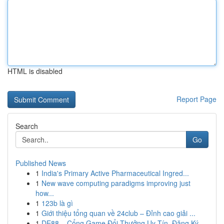
HTML is disabled
Report Page
Search
Go
Published News
1
India's Primary Active Pharmaceutical Ingred...
1
New wave computing paradigms improving just
how...
1
123b là gì
1
Giới thiệu tổng quan về 24club – Đỉnh cao giải ...
1
DE88 – Cổng Game Đổi Thưởng Uy Tín, Đăng Ký