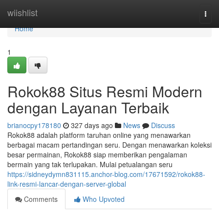
Home
wiishlist
Togg
navi
Home
1
Rokok88 Situs Resmi Modern
dengan Layanan Terbaik
brianocpy178180
327 days ago
News
Discuss
Rokok88 adalah platform taruhan online yang menawarkan
berbagai macam pertandingan seru. Dengan menawarkan koleksi
besar permainan, Rokok88 siap memberikan pengalaman
bermain yang tak terlupakan. Mulai petualangan seru
https://sidneydymn831115.anchor-blog.com/17671592/rokok88-
link-resmi-lancar-dengan-server-global
Comments
Who Upvoted