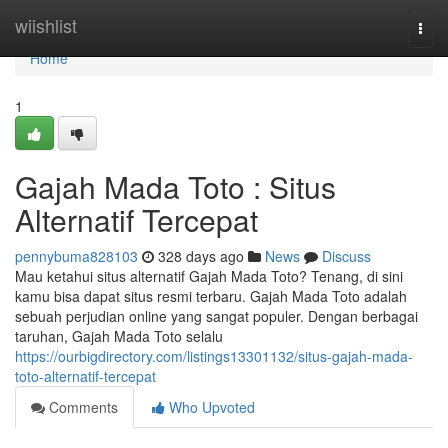
Home
wiishlist
Togg
navi
Home
1
Gajah Mada Toto : Situs
Alternatif Tercepat
pennybuma828103
328 days ago
News
Discuss
Mau ketahui situs alternatif Gajah Mada Toto? Tenang, di sini
kamu bisa dapat situs resmi terbaru. Gajah Mada Toto adalah
sebuah perjudian online yang sangat populer. Dengan berbagai
taruhan, Gajah Mada Toto selalu
https://ourbigdirectory.com/listings13301132/situs-gajah-mada-
toto-alternatif-tercepat
Comments
Who Upvoted