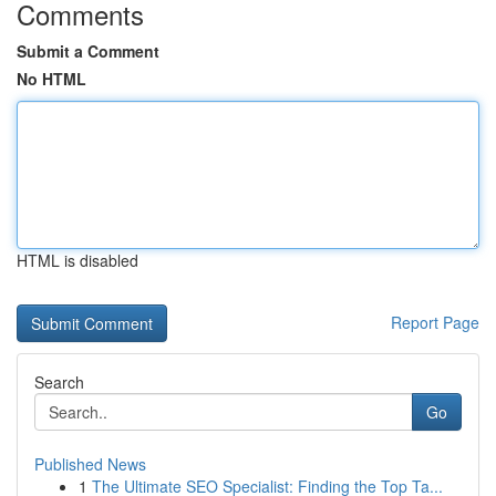
Comments
Submit a Comment
No HTML
HTML is disabled
Report Page
Search
Go
Published News
1
The Ultimate SEO Specialist: Finding the Top Ta...