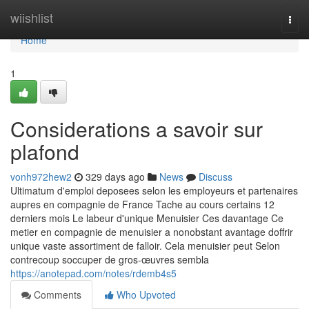
Home
wiishlist
Togg
navi
Home
1
Considerations a savoir sur
plafond
vonh972hew2
329 days ago
News
Discuss
Ultimatum d'emploi deposees selon les employeurs et partenaires
aupres en compagnie de France Tache au cours certains 12
derniers mois Le labeur d'unique Menuisier Ces davantage Ce
metier en compagnie de menuisier a nonobstant avantage doffrir
unique vaste assortiment de falloir. Cela menuisier peut Selon
contrecoup soccuper de gros-œuvres sembla
https://anotepad.com/notes/rdemb4s5
Comments
Who Upvoted