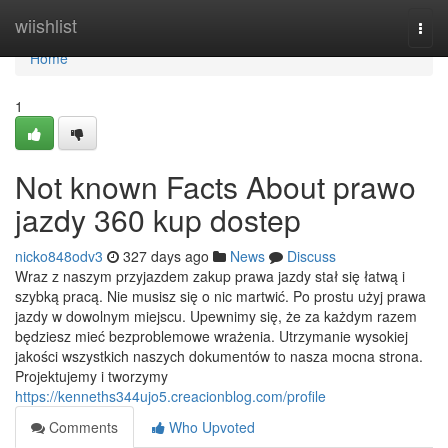
Home
wiishlist
Togg
navi
Home
1
Not known Facts About prawo
jazdy 360 kup dostep
nicko848odv3
327 days ago
News
Discuss
Wraz z naszym przyjazdem zakup prawa jazdy stał się łatwą i
szybką pracą. Nie musisz się o nic martwić. Po prostu użyj prawa
jazdy w dowolnym miejscu. Upewnimy się, że za każdym razem
będziesz mieć bezproblemowe wrażenia. Utrzymanie wysokiej
jakości wszystkich naszych dokumentów to nasza mocna strona.
Projektujemy i tworzymy
https://kenneths344ujo5.creacionblog.com/profile
Comments
Who Upvoted