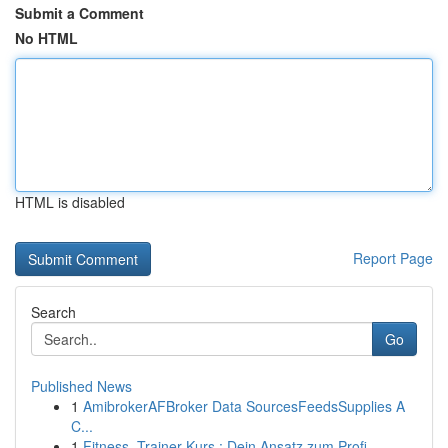
Submit a Comment
No HTML
HTML is disabled
Report Page
Search
Go
Published News
1
AmibrokerAFBroker Data SourcesFeedsSupplies A
C...
1
Fitness -Trainer Kurs : Dein Ansatz zum Profi