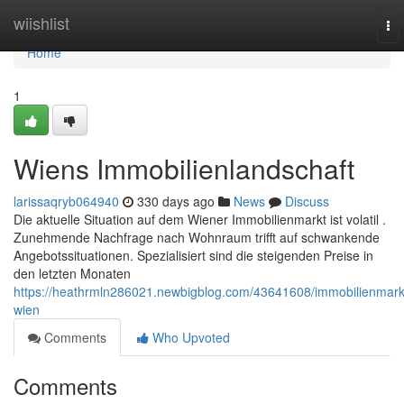
Home
wiishlist
To
nav
Home
1
Wiens Immobilienlandschaft
larissaqryb064940
330 days ago
News
Discuss
Die aktuelle Situation auf dem Wiener Immobilienmarkt ist volatil .
Zunehmende Nachfrage nach Wohnraum trifft auf schwankende
Angebotssituationen. Spezialisiert sind die steigenden Preise in
den letzten Monaten
https://heathrmln286021.newbigblog.com/43641608/immobilienmark
wien
Comments
Who Upvoted
Comments