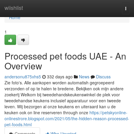
Home
wiishlist
Togg
navi
Home
1
Processed pet foods UAE - An
Overview
andersonu875xhs5
332 days ago
News
Discuss
Zie foto's. Alle aankopen worden automatish gegroepeerd
verzonden of op te halen te bredene. Bekijken ook mijn andere
zoekertj Welkom bij tweedehandskeukenswinkel de plek voor
tweedehandse keukens inclusief apparatuur voor een tweede
leven. Wij bezorgen al onze keukens en uiteraard kan u de
keuken ook on line reserveren through onze
https://petskyonline-
onlinestrore.blogspot.com/2021/05/the-hidden-reason-processed-
pet-foods.html
Comments
Who Upvoted