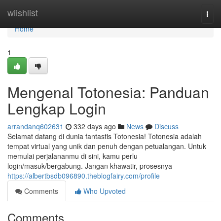
Home
wiishlist
Togg
navi
Home
1
Mengenal Totonesia: Panduan
Lengkap Login
arrandanq602631
332 days ago
News
Discuss
Selamat datang di dunia fantastis Totonesia! Totonesia adalah
tempat virtual yang unik dan penuh dengan petualangan. Untuk
memulai perjalananmu di sini, kamu perlu
login/masuk/bergabung. Jangan khawatir, prosesnya
https://albertbsdb096890.theblogfairy.com/profile
Comments
Who Upvoted
Comments