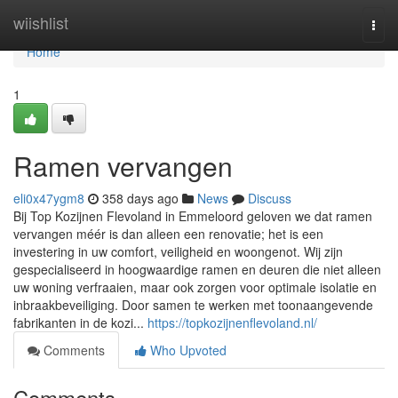
Home
wiishlist
Togg
navi
Home
1
Ramen vervangen
eli0x47ygm8
358 days ago
News
Discuss
Bij Top Kozijnen Flevoland in Emmeloord geloven we dat ramen
vervangen méér is dan alleen een renovatie; het is een
investering in uw comfort, veiligheid en woongenot. Wij zijn
gespecialiseerd in hoogwaardige ramen en deuren die niet alleen
uw woning verfraaien, maar ook zorgen voor optimale isolatie en
inbraakbeveiliging. Door samen te werken met toonaangevende
fabrikanten in de kozi...
https://topkozijnenflevoland.nl/
Comments
Who Upvoted
Comments