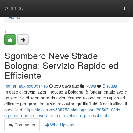
Home
wiishlist
Togg
navi
Home
1
Sgombero Neve Strade
Bologna: Servizio Rapido ed
Efficiente
mohamadxmxd051416
359 days ago
News
Discuss
In caso di precipitazioni nevose a Bologna, è fondamentale avere
un servizio di sgombero/rimozione/cancellazione neve rapido ed
efficace per garantire la sicurezza/tranquillità/fluidità del traffico. Il
servizio di
https://lexieskdw585753.aioblogs.com/89507193/lo-
sgombero-della-neve-a-bologna-veloce-e-professionale
Comments
Who Upvoted