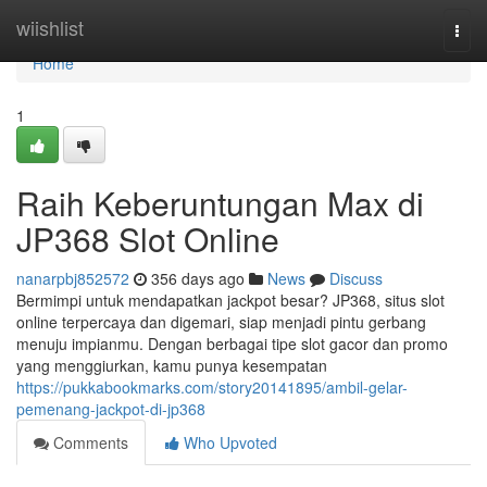
Home
wiishlist
Togg
navi
Home
1
Raih Keberuntungan Max di
JP368 Slot Online
nanarpbj852572
356 days ago
News
Discuss
Bermimpi untuk mendapatkan jackpot besar? JP368, situs slot
online terpercaya dan digemari, siap menjadi pintu gerbang
menuju impianmu. Dengan berbagai tipe slot gacor dan promo
yang menggiurkan, kamu punya kesempatan
https://pukkabookmarks.com/story20141895/ambil-gelar-
pemenang-jackpot-di-jp368
Comments
Who Upvoted