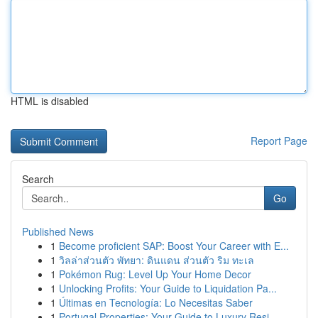
HTML is disabled
Report Page
Search
Go
Published News
1
Become proficient SAP: Boost Your Career with E...
1
วิลล่าส่วนตัว พัทยา: ดินแดน ส่วนตัว ริม ทะเล
1
Pokémon Rug: Level Up Your Home Decor
1
Unlocking Profits: Your Guide to Liquidation Pa...
1
Últimas en Tecnología: Lo Necesitas Saber
1
Portugal Properties: Your Guide to Luxury Resi...