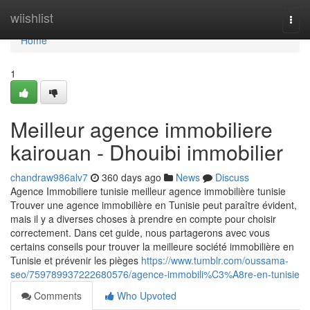
Home
wiishlist
Togg
navi
Home
1
Meilleur agence immobiliere
kairouan - Dhouibi immobilier
chandraw986alv7
360 days ago
News
Discuss
Agence Immobiliere tunisie meilleur agence immobilière tunisie
Trouver une agence immobilière en Tunisie peut paraître évident,
mais il y a diverses choses à prendre en compte pour choisir
correctement. Dans cet guide, nous partagerons avec vous
certains conseils pour trouver la meilleure société immobilière en
Tunisie et prévenir les pièges
https://www.tumblr.com/oussama-
seo/759789937222680576/agence-immobili%C3%A8re-en-tunisie
Comments
Who Upvoted