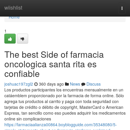
Home
wiishlist
Togg
navi
Home
1
The best Side of farmacia
oncologica santa rita es
confiable
joshuac197zgl2
360 days ago
News
Discuss
Los productos participantes los encuentras mensualmente en un
catáemblem proporcionado por la farmacia de forma online. Sólo
agrega tus productos al carrito y paga con toda seguridad con
tarjetas de crédito o débito de copyright, MasterCard o American
Express, tan sencillo como eso puedes adquirir los medicamentos
online sin complicaciones
https://farmaciaalianza00864.boyblogguide.com/35348080/5-