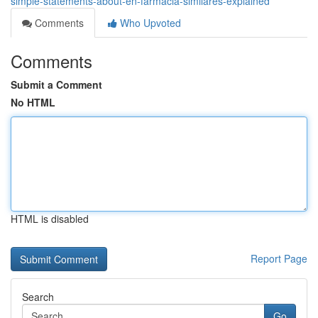
simple-statements-about-en-farmacia-similares-explained
Comments
Who Upvoted
Comments
Submit a Comment
No HTML
HTML is disabled
Report Page
Search
Go