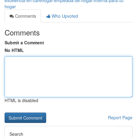
excelencia-en-carehogar-empleada-de-hogar-interna-para-tu-
hogar
Comments
Who Upvoted
Comments
Submit a Comment
No HTML
HTML is disabled
Report Page
Search