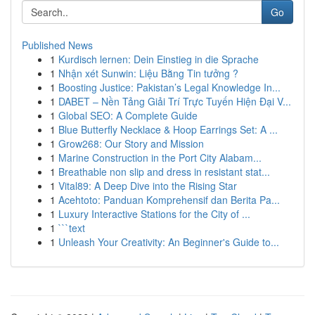
Go
Published News
1
Kurdisch lernen: Dein Einstieg in die Sprache
1
Nhận xét Sunwin: Liệu Bằng Tin tưởng ?
1
Boosting Justice: Pakistan’s Legal Knowledge In...
1
DABET – Nền Tảng Giải Trí Trực Tuyến Hiện Đại V...
1
Global SEO: A Complete Guide
1
Blue Butterfly Necklace & Hoop Earrings Set: A ...
1
Grow268: Our Story and Mission
1
Marine Construction in the Port City Alabam...
1
Breathable non slip and dress in resistant stat...
1
Vital89: A Deep Dive into the Rising Star
1
Acehtoto: Panduan Komprehensif dan Berita Pa...
1
Luxury Interactive Stations for the City of ...
1
```text
1
Unleash Your Creativity: An Beginner's Guide to...