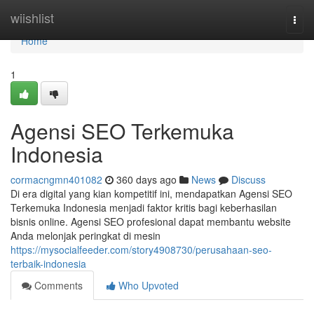
Home
wiishlist
Togg
navi
Home
1
Agensi SEO Terkemuka
Indonesia
cormacngmn401082
360 days ago
News
Discuss
Di era digital yang kian kompetitif ini, mendapatkan Agensi SEO
Terkemuka Indonesia menjadi faktor kritis bagi keberhasilan
bisnis online. Agensi SEO profesional dapat membantu website
Anda melonjak peringkat di mesin
https://mysocialfeeder.com/story4908730/perusahaan-seo-
terbaik-indonesia
Comments
Who Upvoted