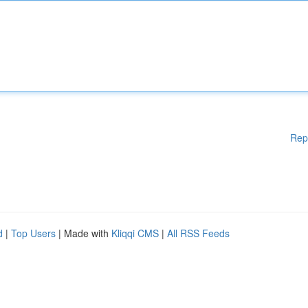
Rep
d
|
Top Users
| Made with
Kliqqi CMS
|
All RSS Feeds