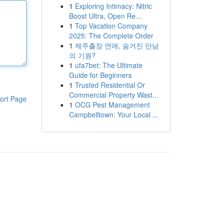
1
Exploring Intimacy: Nitric
Boost Ultra, Open Re...
1
Top Vacation Company
2025: The Complete Order
1
제주출장 연애, 숨겨진 만남
의 기원?
1
ufa7bet: The Ultimate
Guide for Beginners
1
Trusted Residential Or
Commercial Property Wast...
ort Page
1
OCG Pest Management
Campbelltown: Your Local ...