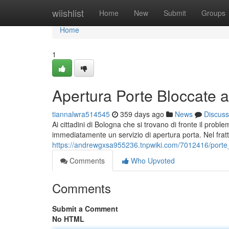
Home
wiishlist
Home
New
Submit
Groups
Home
1
Apertura Porte Bloccate a
tiannalwra514545
359 days ago
News
Discuss
Ai cittadini di Bologna che si trovano di fronte il probl
immediatamente un servizio di apertura porta. Nel frat
https://andrewgxsa955236.tnpwiki.com/7012416/porte
Comments
Who Upvoted
Comments
Submit a Comment
No HTML