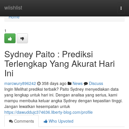
Home
wiishlist
Togg
navi
Home
1
Sydney Paito : Prediksi
Terlengkap Yang Akurat Hari
Ini
marcwury896242
358 days ago
News
Discuss
Ingin Melihat prediksi terbaik? Paito Sydney menyediakan data
yang lengkap untuk hari ini. Dengan analisa yang serius, kami
mampu membuka keluar angka Sydney dengan kepastian tinggi.
Jangan lewatkan kesempatan untuk
https://dawuddujc374636.liberty-blog.com/profile
Comments
Who Upvoted