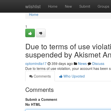
Home
wiishlist
Home
New
Submit
Groups
Home
1
Due to terms of use viola
suspended by Akismet An
optomindia17
359 days ago
News
Discuss
Due to terms of use violation, your account has been
Comments
Who Upvoted
Comments
Submit a Comment
No HTML