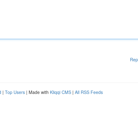
Rep
d
|
Top Users
| Made with
Kliqqi CMS
|
All RSS Feeds