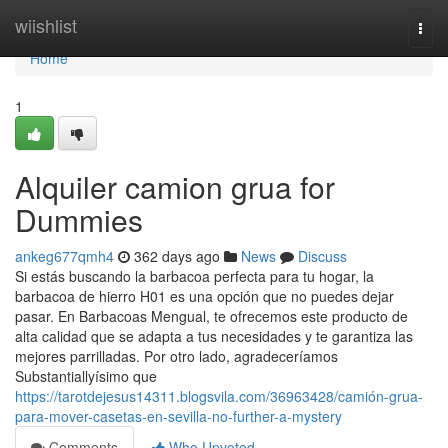
Home
wiishlist
Togg
navi
Home
1
Alquiler camion grua for
Dummies
ankeg677qmh4
362 days ago
News
Discuss
Si estás buscando la barbacoa perfecta para tu hogar, la
barbacoa de hierro H01 es una opción que no puedes dejar
pasar. En Barbacoas Mengual, te ofrecemos este producto de
alta calidad que se adapta a tus necesidades y te garantiza las
mejores parrilladas. Por otro lado, agradeceríamos
Substantiallyísimo que
https://tarotdejesus14311.blogsvila.com/36963428/camión-grua-
para-mover-casetas-en-sevilla-no-further-a-mystery
Comments
Who Upvoted