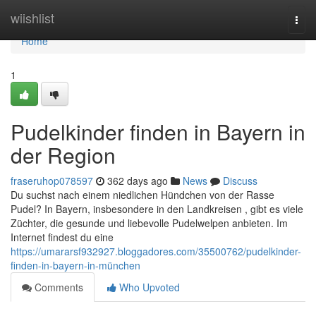
Home
wiishlist
Togg
navi
Home
1
Pudelkinder finden in Bayern in
der Region
fraseruhop078597
362 days ago
News
Discuss
Du suchst nach einem niedlichen Hündchen von der Rasse
Pudel? In Bayern, insbesondere in den Landkreisen , gibt es viele
Züchter, die gesunde und liebevolle Pudelwelpen anbieten. Im
Internet findest du eine
https://umararsf932927.bloggadores.com/35500762/pudelkinder-
finden-in-bayern-in-münchen
Comments
Who Upvoted