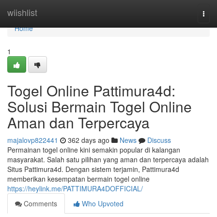
Home
wiishlist
Togg
navi
Home
1
Togel Online Pattimura4d:
Solusi Bermain Togel Online
Aman dan Terpercaya
majalovp822441
362 days ago
News
Discuss
Permainan togel online kini semakin popular di kalangan
masyarakat. Salah satu pilihan yang aman dan terpercaya adalah
Situs Pattimura4d. Dengan sistem terjamin, Pattimura4d
memberikan kesempatan bermain togel online
https://heylink.me/PATTIMURA4DOFFICIAL/
Comments
Who Upvoted