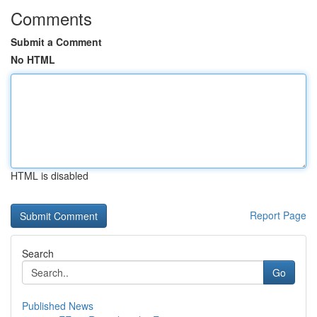
Comments
Submit a Comment
No HTML
HTML is disabled
Report Page
Search
Go
Published News