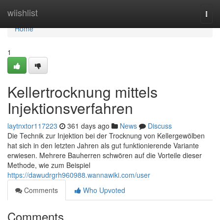
Home
wiishlist
Togg
navi
Home
1
Kellertrocknung mittels
Injektionsverfahren
laytnxtor117223
361 days ago
News
Discuss
Die Technik zur Injektion bei der Trocknung von Kellergewölben
hat sich in den letzten Jahren als gut funktionierende Variante
erwiesen. Mehrere Bauherren schwören auf die Vorteile dieser
Methode, wie zum Beispiel
https://dawudrgrh960988.wannawiki.com/user
Comments
Who Upvoted
Comments