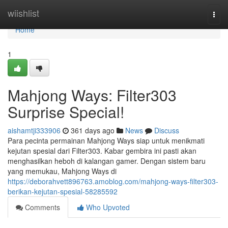
Home
wiishlist
Togg
navi
Home
1
Mahjong Ways: Filter303
Surprise Special!
aishamtji333906
361 days ago
News
Discuss
Para pecinta permainan Mahjong Ways siap untuk menikmati
kejutan spesial dari Filter303. Kabar gembira ini pasti akan
menghasilkan heboh di kalangan gamer. Dengan sistem baru
yang memukau, Mahjong Ways di
https://deborahvett896763.amoblog.com/mahjong-ways-filter303-
berikan-kejutan-spesial-58285592
Comments
Who Upvoted