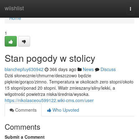
Home
wiishlist
Togg
navi
Home
1
Stan pogody w stolicy
blanchepfuy630942
366 days ago
News
Discuss
Dziś słonecznie/chmurne/deszczowo będzie
pięknie/gorąco/zimno. Temperatura w okolicach zero stopni/około
15 stopni/ponad 20 stopni. Wiatr zmieszany/silny/lekki, a
wilgotność powietrza niska/średnia/wysoka.
https://nikolasceou599122.wiki-cms.com/user
Comments
Who Upvoted
Comments
Submit a Comment