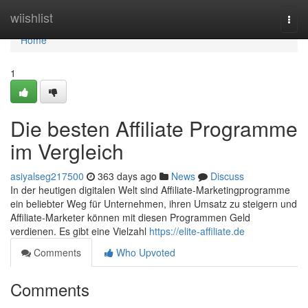
Home
wiishlist
Togg
navi
Home
1
Die besten Affiliate Programme
im Vergleich
asiyalseg217500
363 days ago
News
Discuss
In der heutigen digitalen Welt sind Affiliate-Marketingprogramme
ein beliebter Weg für Unternehmen, ihren Umsatz zu steigern und
Affiliate-Marketer können mit diesen Programmen Geld
verdienen. Es gibt eine Vielzahl
https://elite-affiliate.de
Comments
Who Upvoted
Comments